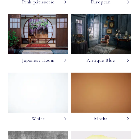
Pink pâtisserie
European
Japanese Room
Antique Blue
White
Mocha